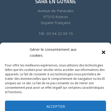
SARA EN GUYANE
Avenue de Pariacabo
97310 Kourou
Guyane Française
Tél : 05 94 22 09 70
SARA EN MARTINIQUE
Gérer le consentement aux
cookies
Quartier Californie Zone Industrielle
97232 Le Lamentin
Pour offrir les meilleures expériences, nous utilisons des technologies
Martinique
telles que les cookies pour stocker et/ou accéder aux informations des
appareils. Le fait de consentir à ces technologies nous permettra de
traiter des données telles que le comportement de navigation ou les ID
Tél : 05 96 50 18 94
uniques sur ce site. Le fait de ne pas consentir ou de retirer son
Fax : 05 96 50 00 15
consentement peut avoir un effet négatif sur certaines caractéristiques
et fonctions.
ACCEPTER