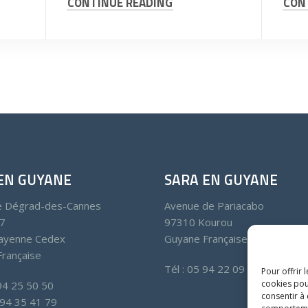
CONTINUE READING
CON
EN GUYANE
SARA EN GUYANE
e Dégrad-des-Cannes
Avenue de Pariacabo
7
97310 Kourou
ayenne Cedex
Guyane Française
rançaise
Tél : 05 94 22 09 70
Pour offrir 
cookies pou
 94 25 50 50
consentir à
5 94 35 41 79