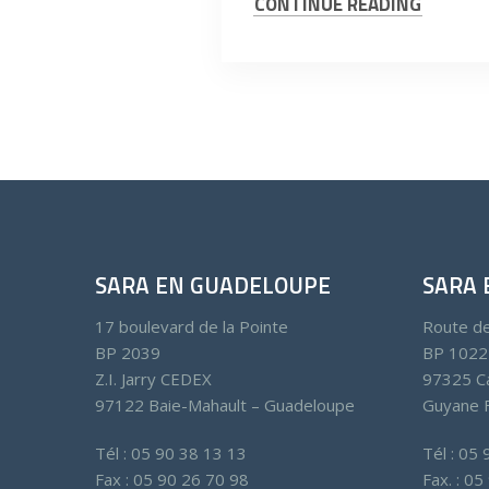
CONTINUE READING
SARA EN GUADELOUPE
SARA 
17 boulevard de la Pointe
Route d
BP 2039
BP 1022
Z.I. Jarry CEDEX
97325 C
97122 Baie-Mahault – Guadeloupe
Guyane F
Tél : 05 90 38 13 13
Tél : 05
Fax : 05 90 26 70 98
Fax. : 0