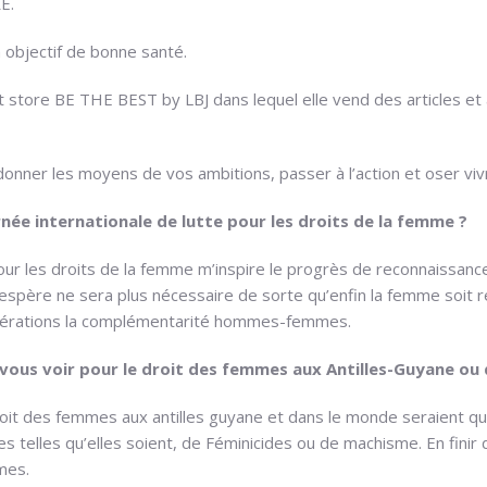
E.
n objectif de bonne santé.
t store BE THE BEST by LBJ dans lequel elle vend des articles et
donner les moyens de vos ambitions, passer à l’action et oser vivr
rnée internationale de lutte pour les droits de la femme ?
pour les droits de la femme m’inspire le progrès de reconnaissan
l’espère ne sera plus nécessaire de sorte qu’enfin la femme soit
énérations la complémentarité hommes-femmes.
-vous voir pour le droit des femmes aux Antilles-Guyane ou
oit des femmes aux antilles guyane et dans le monde seraient q
s telles qu’elles soient, de Féminicides ou de machisme. En finir 
imes.