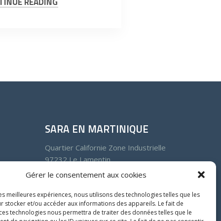
TINUE READING
SARA EN MARTINIQUE
Quartier Californie Zone Industrielle
97232 Le Lamentin
Martinique
Gérer le consentement aux cookies
Tél : 05 96 50 18 94
les meilleures expériences, nous utilisons des technologies telles que les
r stocker et/ou accéder aux informations des appareils. Le fait de
Fax : 05 96 50 00 15
 ces technologies nous permettra de traiter des données telles que le