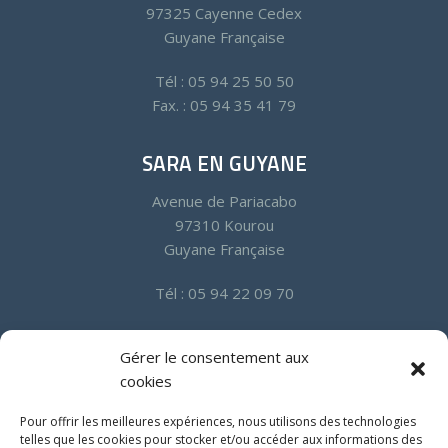
97325 Cayenne Cedex
Guyane Française
Tél : 05 94 25 50 50
Fax. : 05 94 35 41 79
SARA EN GUYANE
Avenue de Pariacabo
97310 Kourou
Guyane Française
Tél : 05 94 22 09 70
SARA EN MARTINIQUE
Gérer le consentement aux
cookies
Quartier Californie Zone Industrielle
97232 Le Lamentin
Pour offrir les meilleures expériences, nous utilisons des technologies
Martinique
telles que les cookies pour stocker et/ou accéder aux informations des