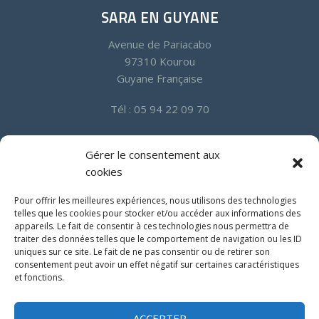
SARA EN GUYANE
Avenue de Pariacabo
97310 Kourou
Guyane Française
Tél : 05 94 22 09 70
SARA EN MARTINIQUE
Gérer le consentement aux
cookies
Quartier Californie Zone Industrielle
97232 Le Lamentin
Pour offrir les meilleures expériences, nous utilisons des technologies
Martinique
telles que les cookies pour stocker et/ou accéder aux informations des
appareils. Le fait de consentir à ces technologies nous permettra de
traiter des données telles que le comportement de navigation ou les ID
Tél : 05 96 50 18 94
uniques sur ce site. Le fait de ne pas consentir ou de retirer son
Fax : 05 96 50 00 15
consentement peut avoir un effet négatif sur certaines caractéristiques
et fonctions.
ACCEPTER