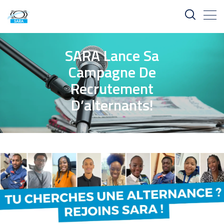
SARA Lance Sa
Campagne De
Recrutement
D’alternants!