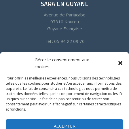
SARA EN GUYANE
Avenue de Pariacabo
97310 Kourou
Guyane Française
Tél : 05 94 22 09 70
SARA EN MARTINIQUE
Gérer le consentement aux
cookies
Quartier Californie Zone Industrielle
97232 Le Lamentin
Pour offrir les meilleures expériences, nous utilisons des technologies
Martinique
telles que les cookies pour stocker et/ou accéder aux informations des
appareils. Le fait de consentir à ces technologies nous permettra de
traiter des données telles que le comportement de navigation ou les ID
Tél : 05 96 50 18 94
uniques sur ce site. Le fait de ne pas consentir ou de retirer son
Fax : 05 96 50 00 15
consentement peut avoir un effet négatif sur certaines caractéristiques
et fonctions.
ACCEPTER